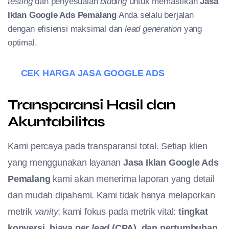
testing
dan penyesuaian
bidding
untuk memastikan
Jasa
Iklan Google Ads Pemalang
Anda selalu berjalan
dengan efisiensi maksimal dan
lead generation
yang
optimal.
CEK HARGA JASA GOOGLE ADS
Transparansi Hasil dan
Akuntabilitas
Kami percaya pada transparansi total. Setiap klien
yang menggunakan layanan
Jasa Iklan Google Ads
Pemalang
kami akan menerima laporan yang detail
dan mudah dipahami. Kami tidak hanya melaporkan
metrik
vanity
; kami fokus pada metrik vital:
tingkat
konversi, biaya per
lead
(CPA), dan pertumbuhan