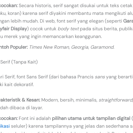
cocokan:
Secara historis, serif sangat disukai untuk teks ceta
ku, koran) karena serif diyakini membantu mata mengikuti alu
gan lebih mudah. Di web, font serif yang elegan (seperti
Gar
yfair Display
) cocok untuk
body text
pada situs berita, publika
au merek yang ingin memancarkan keanggunan.
ntoh Populer:
Times New Roman
,
Georgia
,
Garamond
.
 Serif (Tanpa Kait)
ri Serif, font Sans Serif (dari bahasa Prancis
sans
yang berarti 
i kait dekoratif.
akteristik & Kesan:
Modern, bersih, minimalis,
straightforward
ah dibaca di layar.
cocokan:
Font ini adalah
pilihan utama untuk tampilan digital
(
ikasi
seluler) karena tampilannya yang jelas dan sederhana s