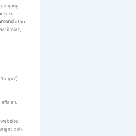
k panjang
r teks
amond
atau
si ilmiah,
‘tanpa’)
, efisien,
website,
angat baik