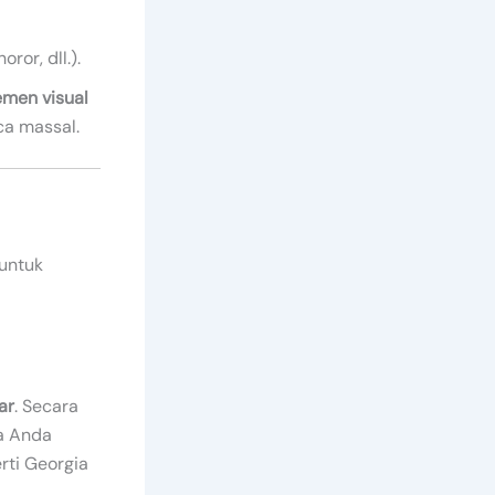
oror, dll.).
lemen visual
ca massal.
 untuk
ar
. Secara
a Anda
rti Georgia