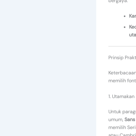
bergaya.
Kar
Ke
ut
Prinsip Prak
Keterbacaan 
memilih font
1. Utamakan
Untuk paragra
umum,
Sans 
memilih Seri
atau Cambri