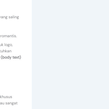
yang saling
, romantis.
k logo,
tuhkan
 (body text)
 khusus
tau sangat