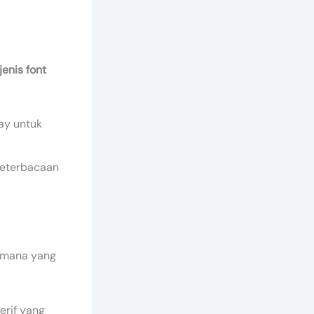
enis font
lay untuk
 keterbacaan
u mana yang
erif yang