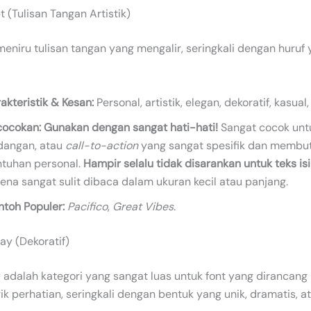
t (Tulisan Tangan Artistik)
meniru tulisan tangan yang mengalir, seringkali dengan huruf 
akteristik & Kesan:
Personal, artistik, elegan, dekoratif, kasual
cocokan:
Gunakan dengan sangat hati-hati!
Sangat cocok untu
dangan, atau
call-to-action
yang sangat spesifik dan membu
ntuhan personal.
Hampir selalu tidak disarankan untuk teks isi
ena sangat sulit dibaca dalam ukuran kecil atau panjang.
ntoh Populer:
Pacifico
,
Great Vibes
.
lay (Dekoratif)
 adalah kategori yang sangat luas untuk font yang dirancang
k perhatian, seringkali dengan bentuk yang unik, dramatis, a