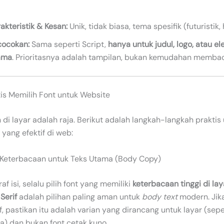
akteristik & Kesan:
Unik, tidak biasa, tema spesifik (futuristik, h
cocokan:
Sama seperti Script,
hanya untuk judul, logo, atau e
ama
. Prioritasnya adalah tampilan, bukan kemudahan memba
tis Memilih Font untuk Website
di layar adalah raja. Berikut adalah langkah-langkah praktis
 yang efektif di web:
 Keterbacaan untuk Teks Utama (Body Copy)
f isi, selalu pilih font yang memiliki
keterbacaan tinggi di lay
Serif
adalah pilihan paling aman untuk
body text
modern. Jik
f, pastikan itu adalah varian yang dirancang untuk layar (sepe
a) dan bukan font cetak kuno.