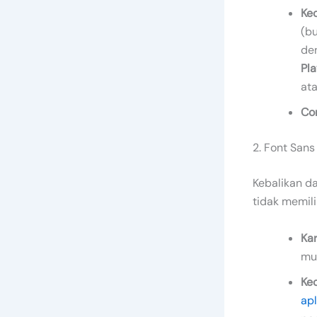
Ke
(bu
den
Pla
at
Co
2. Font Sans
Kebalikan da
tidak memilik
Kar
mud
Ke
apl