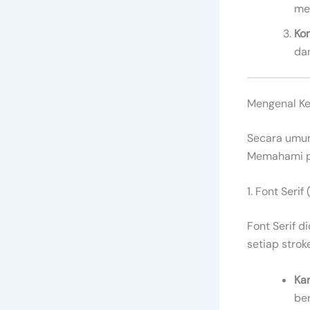
me
Kon
da
Mengenal Kel
Secara umum
Memahami pe
1. Font Serif
Font Serif d
setiap stroke
Kar
be