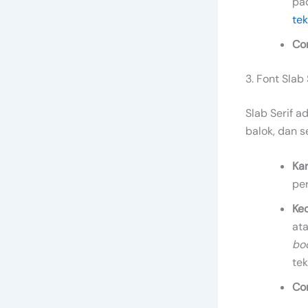
pad
tek
Co
3. Font Slab 
Slab Serif a
balok, dan s
Kar
per
Ke
at
bo
tek
Co