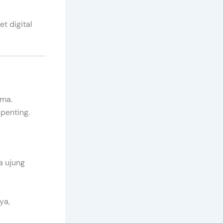
t digital
ama.
penting.
a ujung
ya,