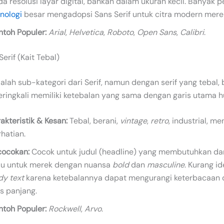
a resolusi layar digital, bahkan dalam ukuran kecil. Banyak 
nologi
besar mengadopsi Sans Serif untuk citra modern mere
ntoh Populer:
Arial
,
Helvetica
,
Roboto
,
Open Sans
,
Calibri
.
Serif (Kait Tebal)
dalah sub-kategori dari Serif, namun dengan serif yang tebal,
eringkali memiliki ketebalan yang sama dengan garis utama h
akteristik & Kesan:
Tebal, berani,
vintage
,
retro
, industrial, me
hatian.
cocokan:
Cocok untuk judul (headline) yang membutuhkan da
au untuk merek dengan nuansa
bold
dan
masculine
. Kurang id
dy text
karena ketebalannya dapat mengurangi keterbacaan 
s panjang.
ntoh Populer:
Rockwell
,
Arvo
.