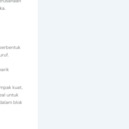
perusahaan
ka.
 berbentuk
uruf.
narik
mpak kuat,
eal untuk
dalam blok