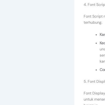
4. Font Scrip
Font Script 
terhubung.
Kar
Ke
un
se
kar
Co
5. Font Disp
Font Display
untuk menari