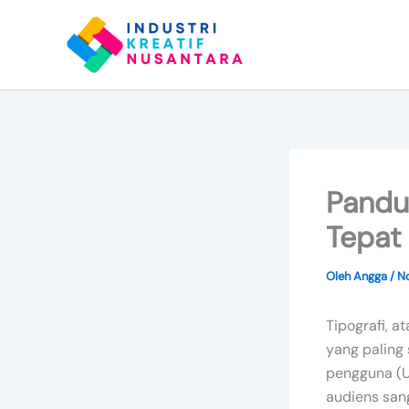
Lewati
ke
konten
Pandua
Tepat
Oleh
Angga
/
N
Tipografi, a
yang paling
pengguna (U
audiens san