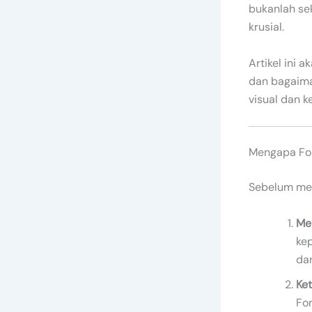
bukanlah sek
krusial.
Artikel ini 
dan bagaima
visual dan 
Mengapa Fon
Sebelum men
Me
ke
dan
Ket
Fo