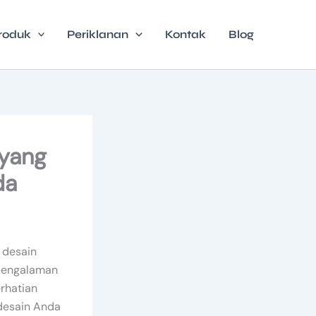
roduk
Periklanan
Kontak
Blog
 yang
da
n desain
 pengalaman
erhatian
desain Anda