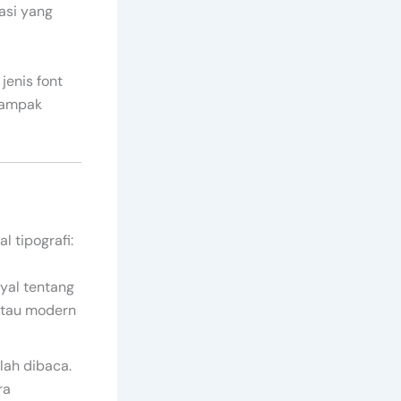
asi yang
enis font
dampak
 tipografi:
yal tentang
atau modern
lah dibaca.
ra