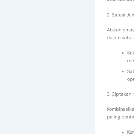
2. Batasi J
Aturan emas
dalam satu d
Sat
men
Sat
opt
3. Ciptakan 
Kombinasika
paling penti
Kon